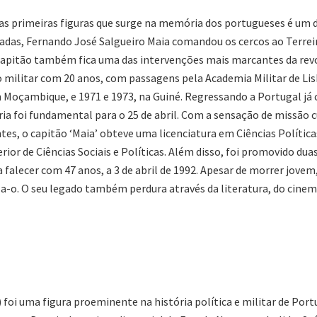
s primeiras figuras que surge na memória dos portugueses é um do
das, Fernando José Salgueiro Maia comandou os cercos ao Terreir
capitão também fica uma das intervenções mais marcantes da revol
 militar com 20 anos, com passagens pela Academia Militar de Lis
m Moçambique, e 1971 e 1973, na Guiné. Regressando a Portugal já
laria foi fundamental para o 25 de abril. Com a sensação de missão
es, o capitão ‘Maia’ obteve uma licenciatura em Ciências Polític
ior de Ciências Sociais e Políticas. Além disso, foi promovido dua
do a falecer com 47 anos, a 3 de abril de 1992. Apesar de morrer 
za-o. O seu legado também perdura através da literatura, do cin
 foi uma figura proeminente na história política e militar de Po