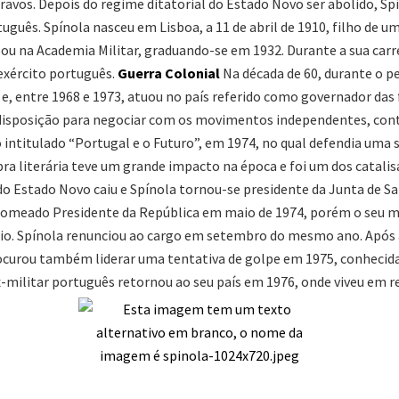
avos. Depois do regime ditatorial do Estado Novo ser abolido, Sp
guês. Spínola nasceu em Lisboa, a 11 de abril de 1910, filho de u
sou na Academia Militar, graduando-se em 1932. Durante a sua carr
exército português.
Guerra Colonial
Na década de 60, durante o pe
e, entre 1968 e 1973, atuou no país referido como governador das
disposição para negociar com os movimentos independentes, con
 intitulado “Portugal e o Futuro”, em 1974, no qual defendia uma 
 literária teve um grande impacto na época e foi um dos catalisa
o Estado Novo caiu e Spínola tornou-se presidente da Junta de S
nomeado Presidente da República em maio de 1974, porém o seu ma
rio. Spínola renunciou ao cargo em setembro do mesmo ano. Após 
rocurou também liderar uma tentativa de golpe em 1975, conhecid
x-militar português retornou ao seu país em 1976, onde viveu em r