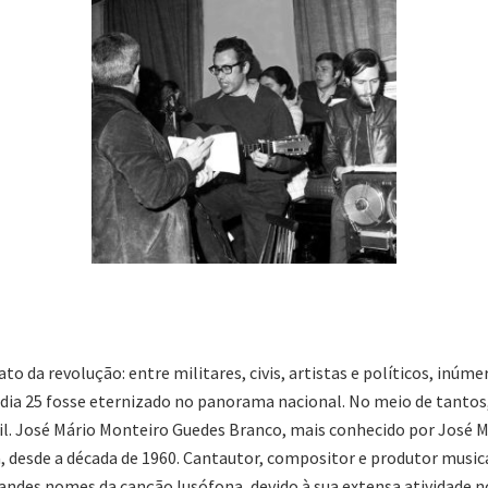
o da revolução: entre militares, civis, artistas e políticos, inúm
 dia 25 fosse eternizado no panorama nacional. No meio de tanto
il. José Mário Monteiro Guedes Branco, mais conhecido por José M
 desde a década de 1960. Cantautor, compositor e produtor musica
grandes nomes da canção lusófona, devido à sua extensa atividade n