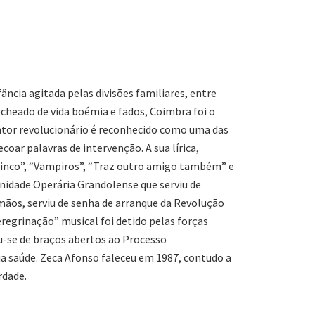
cia agitada pelas divisões familiares, entre
echeado de vida boémia e fados, Coimbra foi o
antor revolucionário é reconhecido como uma das
oar palavras de intervenção. A sua lírica,
 cinco”, “Vampiros”, “Traz outro amigo também” e
rnidade Operária Grandolense que serviu de
mãos, serviu de senha de arranque da Revolução
regrinação” musical foi detido pelas forças
ou-se de braços abertos ao Processo
ua saúde. Zeca Afonso faleceu em 1987, contudo a
rdade.