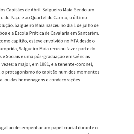
s Capitães de Abril: Salgueiro Maia. Sendo um
o do Paço e ao Quartel do Carmo, o último
ução. Salgueiro Maia nasceu no dia 1 de julho de
boa e a Escola Prática de Cavalaria em Santarém.
 como capitão, esteve envolvido no MFA desde o
 cumprida, Salgueiro Maia recusou fazer parte do
as e Sociais e uma pós-graduação em Ciências
s vezes: a major, em 1981, e a tenente-coronel,
jovem, o protagonismo do capitão num dos momentos
ema, ou das homenagens e condecorações
rtugal ao desempenhar um papel crucial durante o