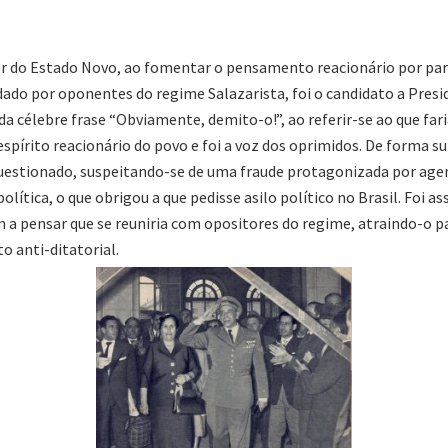
r do Estado Novo, ao fomentar o pensamento reacionário por part
ado por oponentes do regime Salazarista, foi o candidato a Presi
a célebre frase “Obviamente, demito-o!”, ao referir-se ao que fa
o espírito reacionário do povo e foi a voz dos oprimidos. De forma 
estionado, suspeitando-se de uma fraude protagonizada por agen
política, o que obrigou a que pedisse asilo político no Brasil. Fo
 a pensar que se reuniria com opositores do regime, atraindo-o p
 anti-ditatorial.