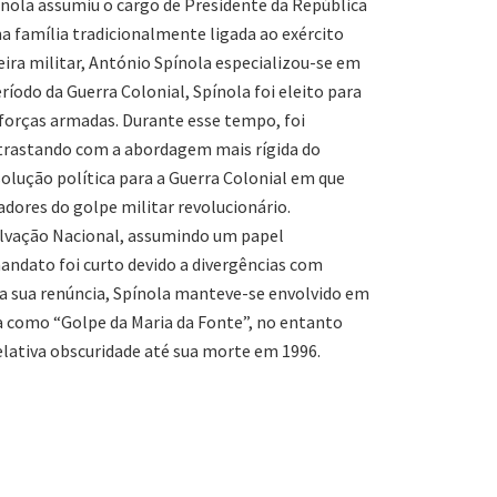
ínola assumiu o cargo de Presidente da República
ma família tradicionalmente ligada ao exército
eira militar, António Spínola especializou-se em
ríodo da Guerra Colonial, Spínola foi eleito para
 forças armadas. Durante esse tempo, foi
trastando com a abordagem mais rígida do
solução política para a Guerra Colonial em que
dores do golpe militar revolucionário.
alvação Nacional, assumindo um papel
ndato foi curto devido a divergências com
a sua renúncia, Spínola manteve-se envolvido em
a como “Golpe da Maria da Fonte”, no entanto
elativa obscuridade até sua morte em 1996.