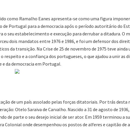
ido como Ramalho Eanes apresenta-se como uma figura imponente
o de Portugal para a democracia após o período autoritário do Est
a o seu estabelecimento e execução para derrubar a ditadura. O 
xerceu dois mandatos entre 1976 e 1986, e foi um defensor dos direi
icos da transição. Na Crise de 25 de novembro de 1975 teve aind
 o respeito e a confiança dos portugueses, o que ajudou a unir as 
de e da democracia em Portugal.
ização de um país assolado pelas forças ditatoriais. Por trás des
ação: Otelo Saraiva de Carvalho. Nascido a 31 de agosto de 1936, 
ndo de parte o seu desejo inicial de ser ator. Em 1959 terminou a 
ra Colonial onde desempenhou os postos de alferes e capitão de ar