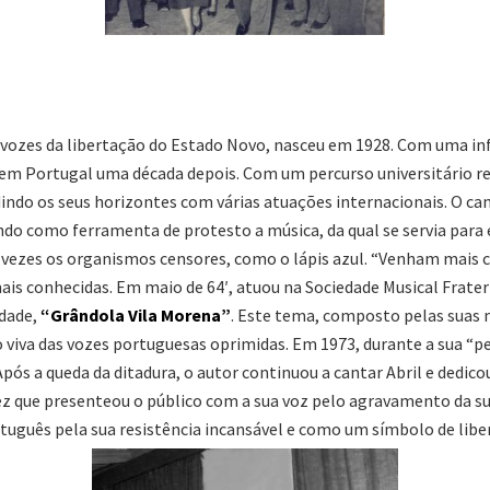
ozes da libertação do Estado Novo, nasceu em 1928. Com uma infân
r em Portugal uma década depois. Com um percurso universitário r
ndindo os seus horizontes com várias atuações internacionais. O c
o como ferramenta de protesto a música, da qual se servia para ec
s vezes os organismos censores, como o lápis azul. “Venham mais
ais conhecidas. Em maio de 64′, atuou na Sociedade Musical Frate
rdade,
“Grândola Vila Morena”
. Este tema, composto pelas suas 
viva das vozes portuguesas oprimidas. Em 1973, durante a sua “pe
pós a queda da ditadura, o autor continuou a cantar Abril e dedic
ez que presenteou o público com a sua voz pelo agravamento da s
guês pela sua resistência incansável e como um símbolo de libe