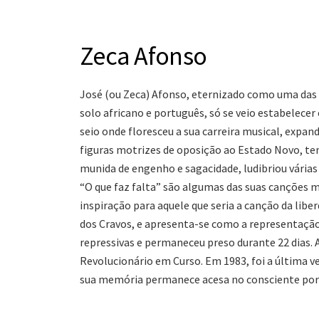
Zeca Afonso
José (ou Zeca) Afonso, eternizado como uma das v
solo africano e português, só se veio estabelece
seio onde floresceu a sua carreira musical, expa
figuras motrizes de oposição ao Estado Novo, tend
munida de engenho e sagacidade, ludibriou vária
“O que faz falta” são algumas das suas canções m
inspiração para aquele que seria a canção da libe
dos Cravos, e apresenta-se como a representação 
repressivas e permaneceu preso durante 22 dias. A
Revolucionário em Curso. Em 1983, foi a última v
sua memória permanece acesa no consciente portu