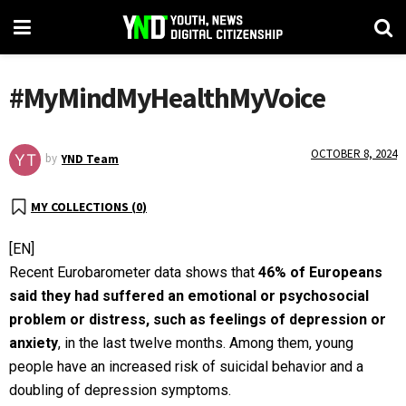
#MyMindMyHealthMyVoice
OCTOBER 8, 2024
by
YND Team
MY COLLECTIONS (
0
)
[EN]
Recent Eurobarometer data shows that
46% of Europeans
said they had suffered an emotional or psychosocial
problem or distress, such as feelings of depression or
anxiety
, in the last twelve months. Among them, young
people have an increased risk of suicidal behavior and a
doubling of depression symptoms.